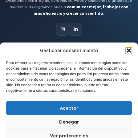
Diseñamos estrategias, contenidos, webs y soluciones digitales que
ayudan a las organizaciones a
comunicar mejor, trabajar con
más eficiencia y crecer con sentido.
Gestionar consentimiento
CONTACTO
Para ofrecer las mejores experiencias, utilizamos tecnologías como las
Escríbenos
cookies para almacenar y/o acceder a la información del dispositivo. El
hola@zinkindigital.es
consentimiento de estas tecnologías nos permitirá procesar datos como
el comportamiento de navegación o las identificaciones únicas en este
sitio. No consentir o retirar el consentimiento, puede afectar
Trabajamos desde Asturias
negativamente a ciertas características y funciones.
Proyectos para clientes de cualquier lugar.
Aceptar
Cuéntanos tu idea
Solicitar una propuesta
Denegar
Ver preferencias
1