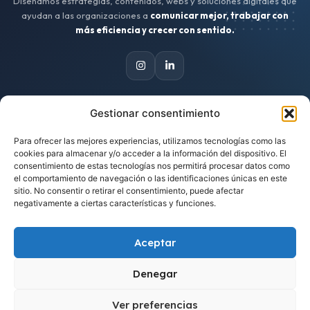
Diseñamos estrategias, contenidos, webs y soluciones digitales que
ayudan a las organizaciones a
comunicar mejor, trabajar con
más eficiencia y crecer con sentido.
Gestionar consentimiento
CONTACTO
Para ofrecer las mejores experiencias, utilizamos tecnologías como las
Escríbenos
cookies para almacenar y/o acceder a la información del dispositivo. El
hola@zinkindigital.es
consentimiento de estas tecnologías nos permitirá procesar datos como
el comportamiento de navegación o las identificaciones únicas en este
sitio. No consentir o retirar el consentimiento, puede afectar
Trabajamos desde Asturias
negativamente a ciertas características y funciones.
Proyectos para clientes de cualquier lugar.
Aceptar
Cuéntanos tu idea
Solicitar una propuesta
Denegar
Ver preferencias
1