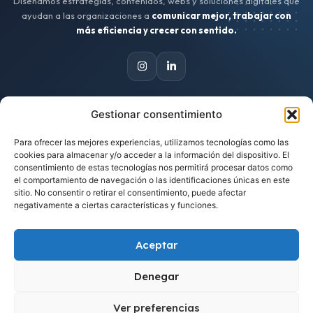
Diseñamos estrategias, contenidos, webs y soluciones digitales que
ayudan a las organizaciones a
comunicar mejor, trabajar con
más eficiencia y crecer con sentido.
Gestionar consentimiento
CONTACTO
Para ofrecer las mejores experiencias, utilizamos tecnologías como las
Escríbenos
cookies para almacenar y/o acceder a la información del dispositivo. El
hola@zinkindigital.es
consentimiento de estas tecnologías nos permitirá procesar datos como
el comportamiento de navegación o las identificaciones únicas en este
sitio. No consentir o retirar el consentimiento, puede afectar
Trabajamos desde Asturias
negativamente a ciertas características y funciones.
Proyectos para clientes de cualquier lugar.
Aceptar
Cuéntanos tu idea
Solicitar una propuesta
Denegar
Ver preferencias
1