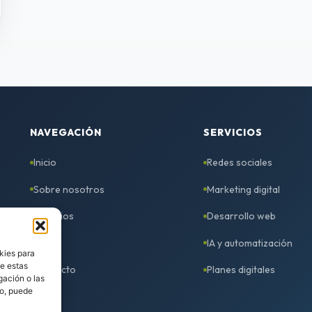
NAVEGACIÓN
SERVICIOS
Inicio
Redes sociales
Sobre nosotros
Marketing digital
Servicios
Desarrollo web
Blog
IA y automatización
kies para
de estas
Contacto
Planes digitales
gación o las
to, puede