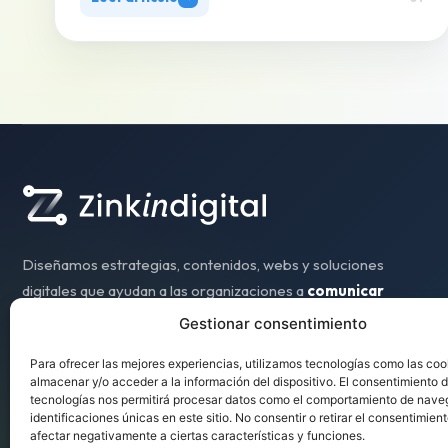
Diseñamos estrategias, contenidos, webs y soluciones
digitales que ayudan a las organizaciones a
comunicar
mejor, trabajar con más eficiencia y crecer con
Gestionar consentimiento
sentido.
Para ofrecer las mejores experiencias, utilizamos tecnologías como las coo
almacenar y/o acceder a la información del dispositivo. El consentimiento 
tecnologías nos permitirá procesar datos como el comportamiento de nave
identificaciones únicas en este sitio. No consentir o retirar el consentimien
afectar negativamente a ciertas características y funciones.