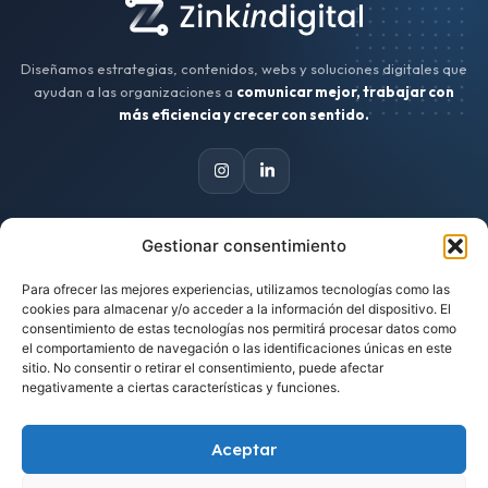
Diseñamos estrategias, contenidos, webs y soluciones digitales que
ayudan a las organizaciones a
comunicar mejor, trabajar con
más eficiencia y crecer con sentido.
Gestionar consentimiento
CONTACTO
Para ofrecer las mejores experiencias, utilizamos tecnologías como las
Escríbenos
cookies para almacenar y/o acceder a la información del dispositivo. El
hola@zinkindigital.es
consentimiento de estas tecnologías nos permitirá procesar datos como
el comportamiento de navegación o las identificaciones únicas en este
sitio. No consentir o retirar el consentimiento, puede afectar
Trabajamos desde Asturias
negativamente a ciertas características y funciones.
Proyectos para clientes de cualquier lugar.
Aceptar
Cuéntanos tu idea
Solicitar una propuesta