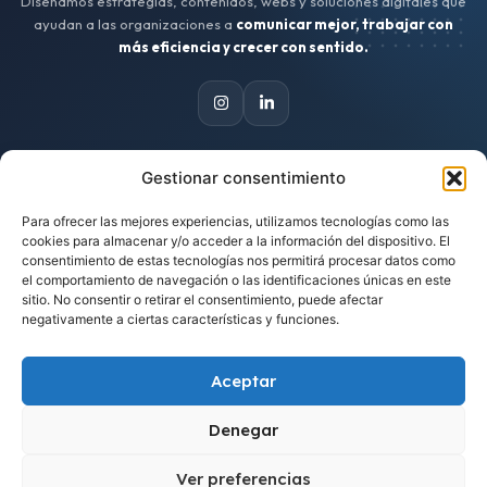
Diseñamos estrategias, contenidos, webs y soluciones digitales que
ayudan a las organizaciones a
comunicar mejor, trabajar con
más eficiencia y crecer con sentido.
Gestionar consentimiento
CONTACTO
Para ofrecer las mejores experiencias, utilizamos tecnologías como las
Escríbenos
cookies para almacenar y/o acceder a la información del dispositivo. El
hola@zinkindigital.es
consentimiento de estas tecnologías nos permitirá procesar datos como
el comportamiento de navegación o las identificaciones únicas en este
sitio. No consentir o retirar el consentimiento, puede afectar
Trabajamos desde Asturias
negativamente a ciertas características y funciones.
Proyectos para clientes de cualquier lugar.
Aceptar
Cuéntanos tu idea
Solicitar una propuesta
Denegar
Ver preferencias
1