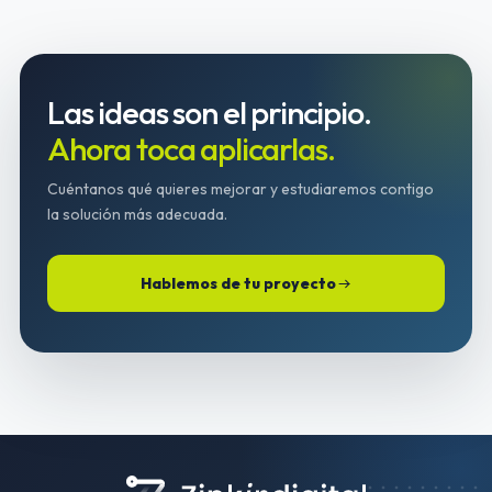
en
para
España
optimizar
tu
presencia
Las ideas son el principio.
digital
Ahora toca aplicarlas.
Cuéntanos qué quieres mejorar y estudiaremos contigo
la solución más adecuada.
Hablemos de tu proyecto