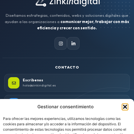
Diseñamos estrategias, contenidos, webs y soluciones digitales que
ayudan a las organizaciones a
comunicar mejor, trabajar con más
eficiencia y crecer con sentido.
CONTACTO
Escríbenos
hola@zinkindigital.es
Trabajamos desde Asturias
Gestionar consentimiento
Proyectos para clientes de cualquier lugar.
Para ofrecer las mejores experiencias, utilizamos tecnologías como las
Cuéntanos tu idea
cookies para almacenar y/o acceder a la información del dispositivo. El
Solicitar una propuesta
consentimiento de estas tecnologías nos permitirá procesar datos como el