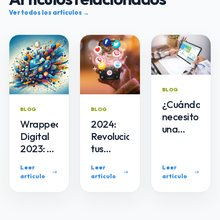
Ver todos los artículos →
BLOG
¿Cuándo
BLOG
BLOG
necesito
Wrapped
2024:
una
Digital
Revoluciona
auditoría
2023: Un
tus
de mi
vistazo
redes
web?
Leer
Leer
Leer
a los
con
Descubre
artículo
artículo
artículo
gigantes
estas
el
de
tendencias
momento
Internet
imprescindibles
clave