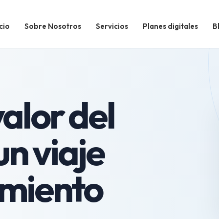
cio
Sobre Nosotros
Servicios
Planes digitales
B
valor del
un viaje
imiento