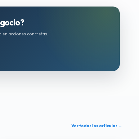
egocio?
ia en acciones concretas.
Ver todos los artículos →